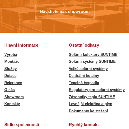
Navštivte náš showroom
Hlavní informace
Ostatní odkazy
Výroba
Solární kolektory SUNTIME
Montáže
Solární systémy SUNTIME
Služby
Velké solární systémy
Dotace
Centrální kotelny
Reference
Tepelná čerpadla
O nás
Regulátory pro solární systémy
Showroom
Zásobníky tepla SUNTIME
Kontakty
Levnější elektřina a plyn
Dokumenty ke stažení
Sídlo společnosti
Rychlý kontakt