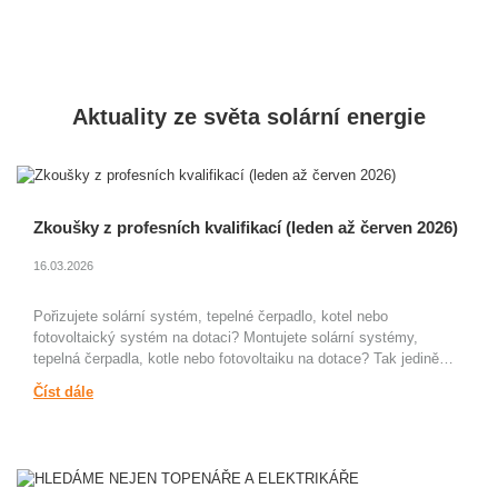
Montáže
Služby
Solární
Pokračovat
Solární
Pokračovat
Dotace
Pokračovat
kolektory
systémy
Levnější
SUNTIME
SUNTIME
elektřina
Regulace
Aktuality ze světa solární energie
Tepelná
a plyn
pro
čerpadla
Projekční
solární
a kotle
činnost
systémy
Velké
Servis
Zásobníky
kotelny
solárních
tepla
Zkoušky z profesních kvalifikací (leden až červen 2026)
a solární
a topných
SUNTIME
systémy
systémů
Řídící
16.03.2026
Fotovoltaika
Dokumenty
systémy
s virtuální
ke
Energy
Pořizujete solární systém, tepelné čerpadlo, kotel nebo
baterií
stažení
Face
fotovoltaický systém na dotaci? Montujete solární systémy,
Ostrovní
tepelná čerpadla, kotle nebo fotovoltaiku na dotace? Tak jedině…
Sálavé
a mobilní
stropní
Číst dále
systémy
panely