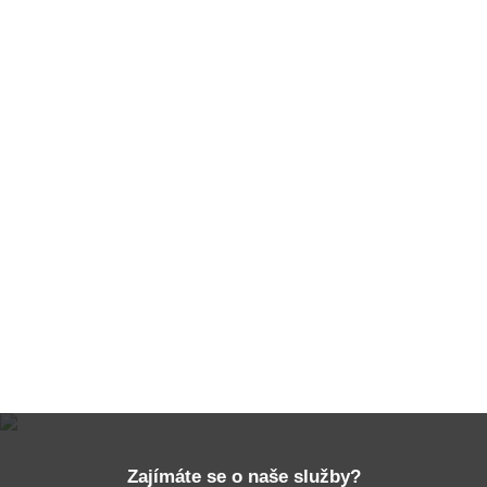
Rekonstrukce kotelen a
solární systém pro
bytový dům ve Znojmě
Bytový dům
Zobrazit další reference
Zajímáte se o naše služby?