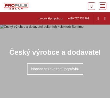
propuls@propuls.cz
+420 777 770 992
Český výrobce a dodavatel
Napsat nezávaznou poptávku
Výroba