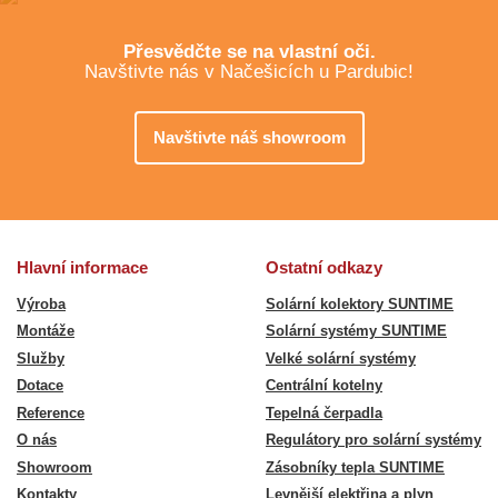
Přesvědčte se na vlastní oči.
Navštivte nás v Načešicích u Pardubic!
Navštivte náš showroom
Hlavní informace
Ostatní odkazy
Výroba
Solární kolektory SUNTIME
Montáže
Solární systémy SUNTIME
Služby
Velké solární systémy
Dotace
Centrální kotelny
Reference
Tepelná čerpadla
O nás
Regulátory pro solární systémy
Showroom
Zásobníky tepla SUNTIME
Kontakty
Levnější elektřina a plyn