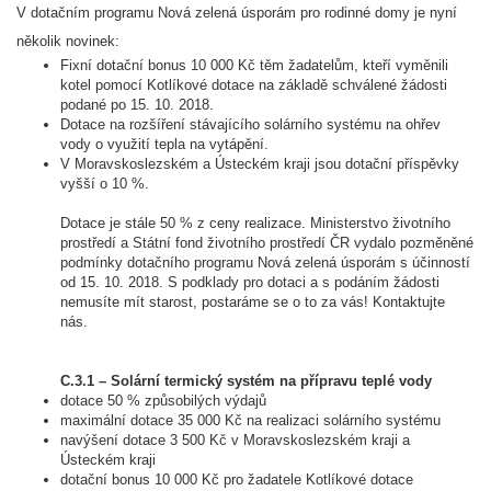
V dotačním programu Nová zelená úsporám pro rodinné domy je nyní
několik novinek:
Fixní dotační bonus 10 000 Kč těm žadatelům, kteří vyměnili
kotel pomocí Kotlíkové dotace na základě schválené žádosti
podané po 15. 10. 2018.
Dotace na rozšíření stávajícího solárního systému na ohřev
vody o využití tepla na vytápění.
V Moravskoslezském a Ústeckém kraji jsou dotační příspěvky
vyšší o 10 %.
Dotace je stále 50 % z ceny realizace. Ministerstvo životního
prostředí a Státní fond životního prostředí ČR vydalo pozměněné
podmínky dotačního programu Nová zelená úsporám s účinností
od 15. 10. 2018. S podklady pro dotaci a s podáním žádosti
nemusíte mít starost, postaráme se o to za vás! Kontaktujte
nás.
C.3.1 – Solární termický systém na přípravu teplé vody
dotace 50 % způsobilých výdajů
maximální dotace 35 000 Kč na realizaci solárního systému
navýšení dotace 3 500 Kč v Moravskoslezském kraji a
Ústeckém kraji
dotační bonus 10 000 Kč pro žadatele Kotlíkové dotace