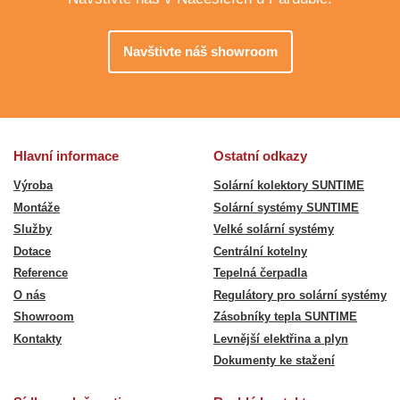
Navštivte náš showroom
Hlavní informace
Ostatní odkazy
Výroba
Solární kolektory SUNTIME
Montáže
Solární systémy SUNTIME
Služby
Velké solární systémy
Dotace
Centrální kotelny
Reference
Tepelná čerpadla
O nás
Regulátory pro solární systémy
Showroom
Zásobníky tepla SUNTIME
Kontakty
Levnější elektřina a plyn
Dokumenty ke stažení