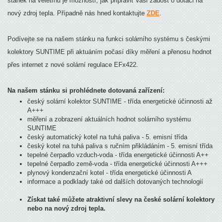
stánek na veletrhu je možností, jak připravit Vaši žádost o dotaci na
nový zdroj tepla. Případně nás hned kontaktujte
ZDE
.
Podívejte se na našem stánku na funkci solárního systému s českými
kolektory SUNTIME při aktuáním počasí díky měření a přenosu hodnot
přes internet z nové solární regulace EFx422.
Na našem stánku si prohlédnete dotovaná zařízení:
český solární kolektor SUNTIME - třída energetické účinnosti až
A+++
měření a zobrazení aktuálních hodnot solárního systému
SUNTIME
český automatický kotel na tuhá paliva - 5. emisní třída
český kotel na tuhá paliva s ručním přikládáním - 5. emisní třída
tepelné čerpadlo vzduch-voda - třída energetické účinnosti A++
tepelné čerpadlo země-voda - třída energetické účinnosti A+++
plynový kondenzační kotel - třída energetické účinnosti A
informace a podklady také od dalších dotovaných technologií
Získat také můžete atraktivní slevy na české solární kolektory
nebo na nový zdroj tepla.