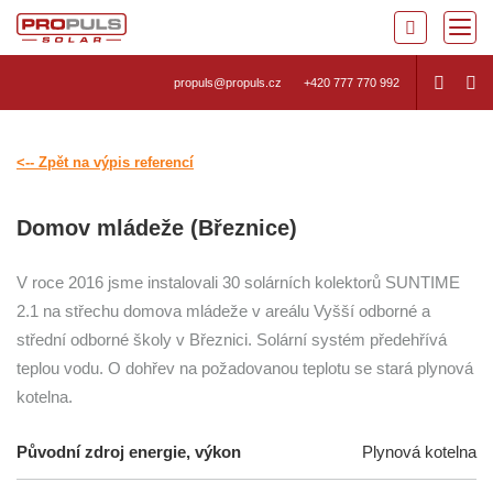
propuls@propuls.cz
+420 777 770 992
<-- Zpět na výpis referencí
Domov mládeže (Březnice)
V roce 2016 jsme instalovali 30 solárních kolektorů SUNTIME
2.1 na střechu domova mládeže v areálu Vyšší odborné a
střední odborné školy v Březnici. Solární systém předehřívá
teplou vodu. O dohřev na požadovanou teplotu se stará plynová
kotelna.
Původní zdroj energie, výkon
Plynová kotelna