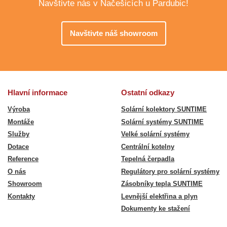
Navštivte nás v Načešicích u Pardubic!
Navštivte náš showroom
Hlavní informace
Ostatní odkazy
Výroba
Solární kolektory SUNTIME
Montáže
Solární systémy SUNTIME
Služby
Velké solární systémy
Dotace
Centrální kotelny
Reference
Tepelná čerpadla
O nás
Regulátory pro solární systémy
Showroom
Zásobníky tepla SUNTIME
Kontakty
Levnější elektřina a plyn
Dokumenty ke stažení