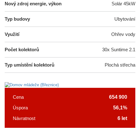
Nový zdroj energie, výkon
Solár 45kW
Typ budovy
Ubytování
Využití
Ohřev vody
Počet kolektorů
30x Suntime 2.1
Typ umístění kolektorů
Plochá střecha
654 900
Cena
56,1%
Úspora
6 let
Návratnost