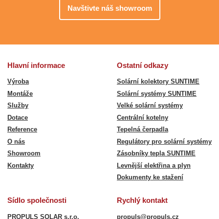
Navštivte náš showroom
Hlavní informace
Ostatní odkazy
Výroba
Solární kolektory SUNTIME
Montáže
Solární systémy SUNTIME
Služby
Velké solární systémy
Dotace
Centrální kotelny
Reference
Tepelná čerpadla
O nás
Regulátory pro solární systémy
Showroom
Zásobníky tepla SUNTIME
Kontakty
Levnější elektřina a plyn
Dokumenty ke stažení
Sídlo společnosti
Rychlý kontakt
PROPULS SOLAR s.r.o.
propuls@propuls.cz