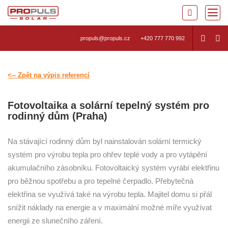
propuls@propuls.cz
+420 777 770 992
<-- Zpět na výpis referencí
Fotovoltaika a solární tepelný systém pro
rodinný dům (Praha)
Na stávající rodinný dům byl nainstalován solární termický
systém pro výrobu tepla pro ohřev teplé vody a pro vytápění
akumulačního zásobníku. Fotovoltaický systém vyrábí elektřinu
pro běžnou spotřebu a pro tepelné čerpadlo. Přebytečná
elektřina se využívá také na výrobu tepla. Majitel domu si přál
snížit náklady na energie a v maximální možné míře využívat
energii ze slunečního záření.