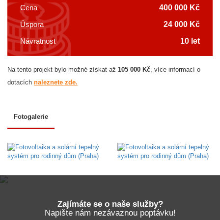
400 000 Kč
Cena
24 000 Kč
Úspora
10 let
Návratnost
Na tento projekt bylo možné získat až
105 000 Kč
,
více informací o
dotacích
naleznete zde.
Fotogalerie
Zajímáte se o naše služby?
Napište nám nezávaznou poptávku!