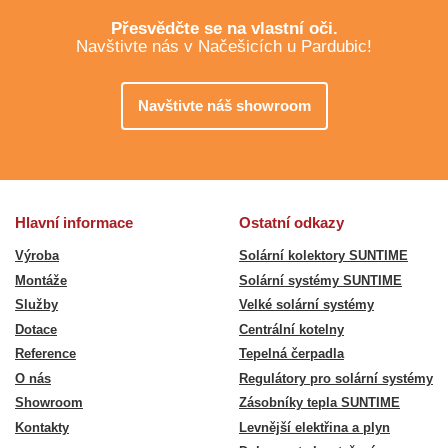
Přesvědčte se na vlastní oči.
Navštivte nás v Načešicích u Pardubic!
Navštivte náš showroom
Hlavní informace
Ostatní odkazy
Výroba
Solární kolektory SUNTIME
Montáže
Solární systémy SUNTIME
Služby
Velké solární systémy
Dotace
Centrální kotelny
Reference
Tepelná čerpadla
O nás
Regulátory pro solární systémy
Showroom
Zásobníky tepla SUNTIME
Kontakty
Levnější elektřina a plyn