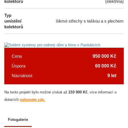
kolektorů
(elektřina)
Typ
umístění
šikmé střechy s taškou a s plechem
kolektorů
950 000 Kč
Cena
60 000 Kč
Úspora
9 let
Návratnost
Na tento projekt bylo možné získat až
210 000 Kč
,
více informací o
dotacích
naleznete zde.
Fotogalerie