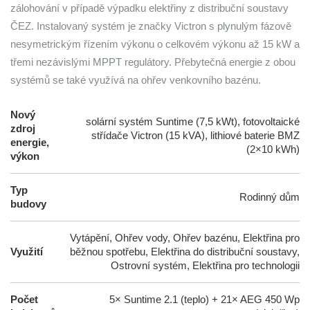
zálohování v případě výpadku elektřiny z distribuční soustavy
ČEZ. Instalovaný systém je značky Victron s plynulým fázově
nesymetrickým řízením výkonu o celkovém výkonu až 15 kW a
třemi nezávislými MPPT regulátory. Přebytečná energie z obou
systémů se také využívá na ohřev venkovního bazénu.
Nový
solární systém Suntime (7,5 kWt), fotovoltaické
zdroj
střídače Victron (15 kVA), lithiové baterie BMZ
energie,
(2×10 kWh)
výkon
Typ
Rodinný dům
budovy
Vytápění, Ohřev vody, Ohřev bazénu, Elektřina pro
Využití
běžnou spotřebu, Elektřina do distribuční soustavy,
Ostrovní systém, Elektřina pro technologii
Počet
5× Suntime 2.1 (teplo) + 21× AEG 450 Wp