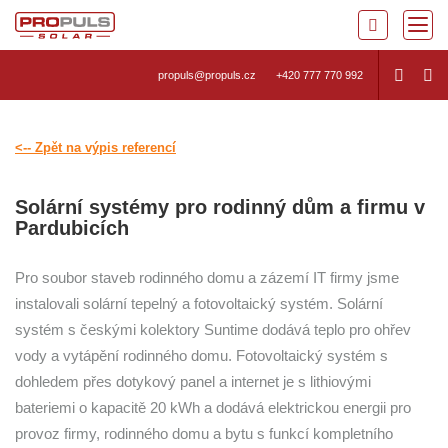
propuls@propuls.cz
+420 777 770 992
<-- Zpět na výpis referencí
Solární systémy pro rodinný dům a firmu v
Pardubicích
Pro soubor staveb rodinného domu a zázemí IT firmy jsme
instalovali solární tepelný a fotovoltaický systém. Solární
systém s českými kolektory Suntime dodává teplo pro ohřev
vody a vytápění rodinného domu. Fotovoltaický systém s
dohledem přes dotykový panel a internet je s lithiovými
bateriemi o kapacitě 20 kWh a dodává elektrickou energii pro
provoz firmy, rodinného domu a bytu s funkcí kompletního