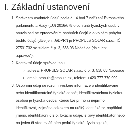
I. Základní ustanovení
Správcem osobních údajů podle čl. 4 bod 7 nařízení Evropského
parlamentu a Rady (EU) 2016/679 o ochraně fyzických osob v
souvislosti se zpracováním osobních údajů a o volném pohybu
těchto údajů (dále jen: „GDPR”) je PROPULS SOLAR s.r.o., IČ:
27531732 se sídlem č.p. 3, 538 03 Načešice (dále jen:
„správce“).
Kontaktní údaje správce jsou
adresa: PROPULS SOLAR s.r.o., č.p. 3, 538 03 Načešice
email: propuls@propuls.cz, telefon: +420 777 770 992
Osobními údaji se rozumí veškeré informace o identifikované
nebo identifikovatelné fyzické osobě; identifikovatelnou fyzickou
osobou je fyzická osoba, kterou lze přímo či nepřímo
identifikovat, zejména odkazem na určitý identifikátor, například
jméno, identifikační číslo, lokační údaje, síťový identifikátor nebo
na jeden či více zvláštních prvků fyzické, fyziologické,