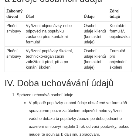
Zákonný
Zdroj
důvod
Účel
Údaje
údajů
Plnění
Vyřízení objednávky nebo
Osobní
Kontaktní
smlouvy
odpověď na poptávku
údaje klientů
formulář,
zaslanou přes kontaktní
(kontaktní
objednávka
formulář
údaje)
Plnění
Vyřízení poptávky školení,
Osobní
Formulář
smlouvy
technicko-organizační
údaje klientů
pro
záležitosti před, při a po
(kontaktní
objednání
konání školení
údaje)
školení
IV. Doba uchovávání údajů
Správce uchovává osobní údaje
V případě poptávky osobní údaje obsažené ve formuláři
spravujeme pouze za účelem odpovědi nebo vyřízení
vašeho dotazu či poptávky /pouze po dobu jednání o
uzavření smlouvy/ nejdéle 1 rok od vaší poptávky, pokud
neudělíte souhlas k dalšímu zpracování.