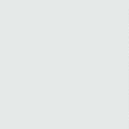
Solární systém s
Kotelna pro bytový
plynovým kotlem pro
dům Družstevní Skuteč
pěti člennou rodinu
Bytový dům
(Lázně Bohdaneč)
Rodinný dům
Plynová kotelna pro
bytový dům v
Poděbradech