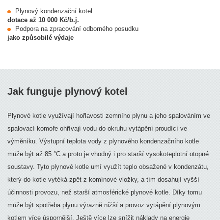
Plynový kondenzační kotel
dotace až 10 000 Kč/b.j.
Podpora na zpracování odborného posudku
jako způsobilé výdaje
Jak funguje plynový kotel
Plynové kotle využívají hořlavosti zemního plynu a jeho spalováním ve
spalovací komoře ohřívají vodu do okruhu vytápění proudící ve
výměníku. Výstupní teplota vody z plynového kondenzačního kotle
může být až 85 °C a proto je vhodný i pro starší vysokoteplotní otopné
soustavy. Tyto plynové kotle umí využít teplo obsažené v kondenzátu,
který do kotle vytéká zpět z komínové vložky, a tím dosahují vyšší
účinnosti provozu, než starší atmosférické plynové kotle. Díky tomu
může být spotřeba plynu výrazně nižší a provoz vytápění plynovým
kotlem více úspornější. Ještě více lze snížit náklady na energie