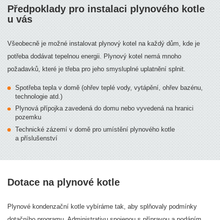
Předpoklady pro instalaci plynového kotle
u vás
Všeobecně je možné instalovat plynový kotel na každý dům, kde je
potřeba dodávat tepelnou energii. Plynový kotel nemá mnoho
požadavků, které je třeba pro jeho smysluplné uplatnění splnit.
Spotřeba tepla v domě (ohřev teplé vody, vytápění, ohřev bazénu,
technologie atd.)
Plynová přípojka zavedená do domu nebo vyvedená na hranici
pozemku
Technické zázemí v domě pro umístění plynového kotle
a příslušenství
Dotace na plynové kotle
Plynové kondenzační kotle vybíráme tak, aby splňovaly podmínky
dotačního programu. Administrativu spojenou s přípravou a podáním