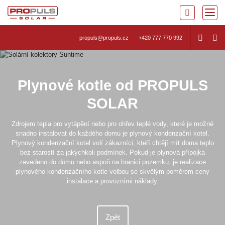
propuls@propuls.cz
+420 777 770 992
Plynové kotle od PROPULS
SOLAR
Zdrojem tepla pro vytápění nebo pro ohřev teplé vody, které je možné
snadno instalovat do každého domu je plynový kondenzační kotel.
Plynový kondenzační kotel volí zákazníci, kteří chtějí mít doma teplo
bez starostí za jakýchkoli podmínek. Pokud je plynová přípojka
zavedeno do domu nebo aspoň na hranici pozemku, je realizace
plynového kondenzačního kotle volbou se skvělým poměrem ceny
instalace a provozními náklady.
Zpět