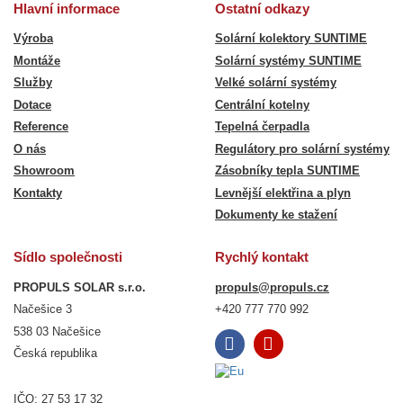
Hlavní informace
Ostatní odkazy
Výroba
Solární kolektory SUNTIME
Montáže
Solární systémy SUNTIME
Služby
Velké solární systémy
Dotace
Centrální kotelny
Reference
Tepelná čerpadla
O nás
Regulátory pro solární systémy
Showroom
Zásobníky tepla SUNTIME
Kontakty
Levnější elektřina a plyn
Dokumenty ke stažení
Sídlo společnosti
Rychlý kontakt
PROPULS SOLAR s.r.o.
propuls@propuls.cz
Načešice 3
+420 777 770 992
538 03 Načešice
Česká republika
IČO: 27 53 17 32