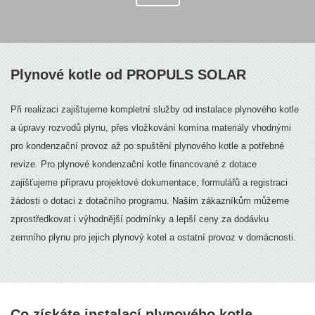
Plynové kotle od PROPULS SOLAR
Při realizaci zajištujeme kompletní služby od instalace plynového kotle
a úpravy rozvodů plynu, přes vložkování komína materiály vhodnými
pro kondenzační provoz až po spuštění plynového kotle a potřebné
revize. Pro plynové kondenzační kotle financované z dotace
zajišťujeme přípravu projektové dokumentace, formulářů a registraci
žádosti o dotaci z dotačního programu. Našim zákazníkům můžeme
zprostředkovat i výhodnější podmínky a lepší ceny za dodávku
zemního plynu pro jejich plynový kotel a ostatní provoz v domácnosti.
Co získáte instalací plynového kotle